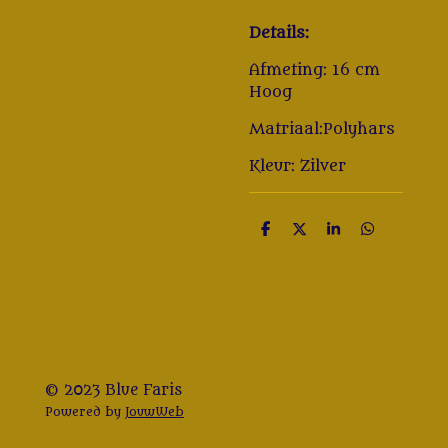
Details:
Afmeting: 16 cm
Hoog
Matriaal:Polyhars
Kleur: Zilver
D
D
S
D
e
e
h
e
l
e
a
l
e
l
r
e
n
e
n
© 2023 Blue Faris
Powered by
JouwWeb