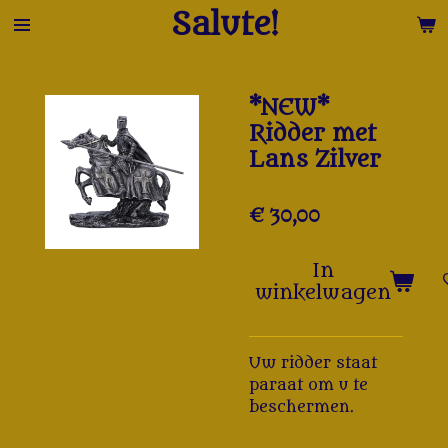
Salute!
Ga
direct
naar
de
*NEW*
hoofdinhoud
Ridder met
Lans Zilver
€ 30,00
In
winkelwagen
Uw ridder staat
paraat om u te
beschermen.