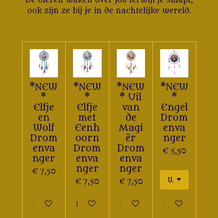
De dieren waken over jou terwijl je slaapt,
ook zijn ze bij je in de nachtelijke wereld.
*NEW
*NEW
*NEW
*NEW
*
*
* Uil
*
Elfje
Elfje
van
Engel
en
met
de
Drom
Wolf
Eenh
Magi
enva
Drom
oorn
ër
nger
enva
Drom
Drom
€ 5,50
nger
enva
enva
nger
nger
€ 7,50
€ 7,50
€ 7,50
In winkelwagen
In winkelwagen
In winkelwagen
In winkelwa