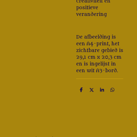
creativiteit en
positieve
verandering
De afbeelding is
een A4-print, het
zichtbare gebied is
29,1 cm x 20,3 cm
en is ingelijst in
een wit A3-bord.
D
D
S
D
e
e
h
e
l
e
a
l
e
l
r
e
n
e
n