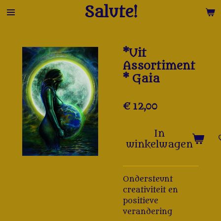
Salute!
Ga
direct
naar
de
*Uit
hoofdinhoud
Assortiment
* Gaia
€ 12,00
In
winkelwagen
Ondersteunt
creativiteit en
positieve
verandering