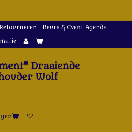
 Retourneren
Beurs & Event Agenda
rmatie
iment* Draaiende
houder Wolf
agen