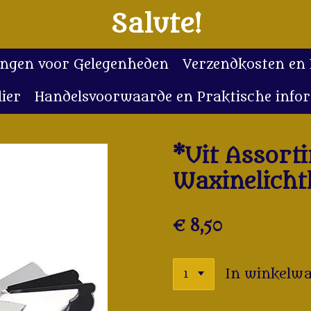
Salute!
lingen voor Gelegenheden
Verzendkosten en
ier
Handelsvoorwaarde en Praktische info
*Uit Assort
Waxinelicht
€ 8,50
In winkelw