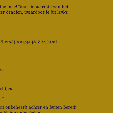
 je mee! Door de warmte van het
er draaien, waardoor je dit leuke
com/item/4000741461824.html
cm
chtjes
ee
t onbeheerd achter en buiten bereik