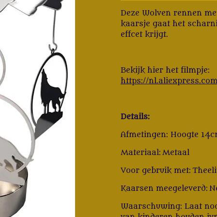
Deze Wolven rennen met
kaarsje gaat het scharni
effcet krijgt.
Bekijk hier het filmpje:
https://nl.aliexpress.
Details:
Afmetingen: Hoogte 14
Materiaal: Metaal
Voor gebruik met: Theeli
Kaarsen meegeleverd: N
Waarschuwing: Laat nooi