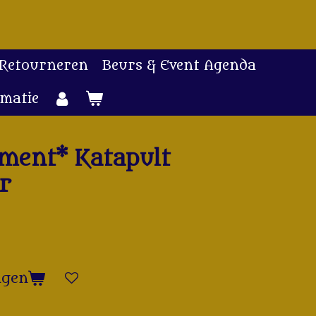
 Retourneren
Beurs & Event Agenda
rmatie
iment* Katapult
er
agen