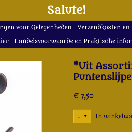
Salute!
lingen voor Gelegenheden
Verzendkosten en
ier
Handelsvoorwaarde en Praktische info
*Uit Assort
Puntenslijp
€ 7,50
In winkelw