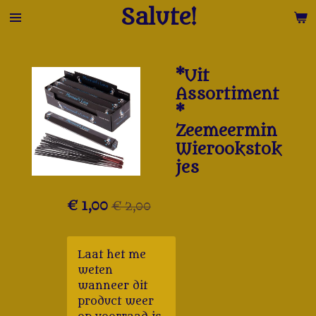
Salute!
Ga
direct
naar
de
*Uit
hoofdinhoud
Assortiment
*
Zeemeermin
Wierookstok
jes
€ 1,00
€ 2,00
Laat het me
weten
wanneer dit
product weer