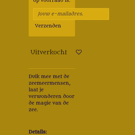
op voorraad is.
Verzenden
Uitverkocht
Duik mee met de
zeemeermensen,
laat je
verwonderen door
de magie van de
zee.
Details: