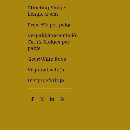
Afmeting Stokje:
Lengte 23cm
Prijs: €2 per pakje
Verpakkingseenheid:
Ca. 12 Stokjes per
pakje
Geur: Witte Roos
Veganistisch: Ja
Dierproefvrij: Ja
D
D
S
D
e
e
h
e
l
e
a
l
e
l
r
e
n
e
n