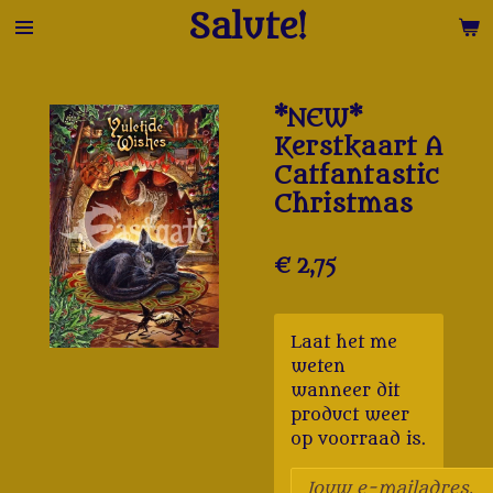
Salute!
Ga
direct
naar
de
*NEW*
hoofdinhoud
Kerstkaart A
Catfantastic
Christmas
€ 2,75
Laat het me
weten
wanneer dit
product weer
op voorraad is.