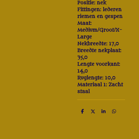
Positie: nek
Fittingen: lederen
riemen en gespen
Maat:
Medium/Groot/X-
Large
Nekbreedte: 17,0
Breedte nekplaat:
35,0
Lengte voorkant:
14,0
Ruglengte: 10,0
Materiaal 1: Zacht
staal
D
D
S
D
e
e
h
e
l
e
a
l
e
l
r
e
n
e
n