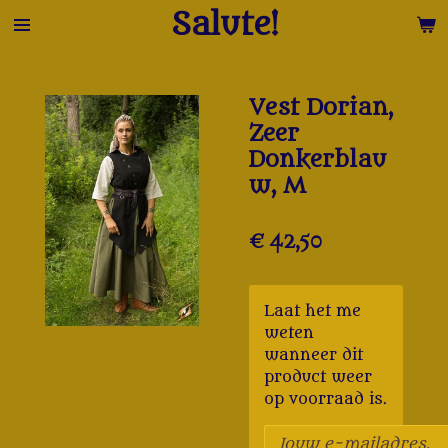
Salute!
Ga
direct
naar
de
Vest Dorian,
hoofdinhoud
Zeer
Donkerblau
w, M
€ 42,50
Laat het me
weten
wanneer dit
product weer
op voorraad is.