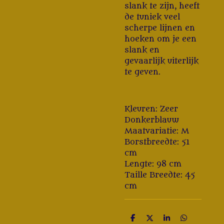
slank te zijn, heeft
de tuniek veel
scherpe lijnen en
hoeken om je een
slank en
gevaarlijk uiterlijk
te geven.
Kleuren: Zeer
Donkerblauw
Maatvariatie: M
Borstbreedte: 51
cm
Lengte: 98 cm
Taille Breedte: 45
cm
D
D
S
D