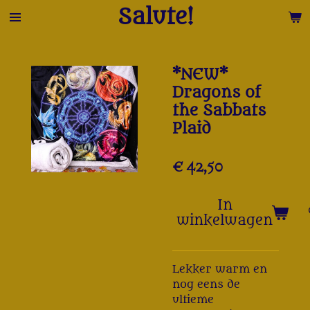
Salute!
Ga
direct
naar
de
*NEW*
hoofdinhoud
Dragons of
the Sabbats
Plaid
€ 42,50
In
winkelwagen
Lekker warm en
nog eens de
ultieme