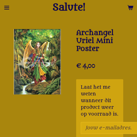
Salute!
Ga
direct
naar
de
Archangel
hoofdinhoud
Uriel Mini
Poster
€ 4,00
Laat het me
weten
wanneer dit
product weer
op voorraad is.