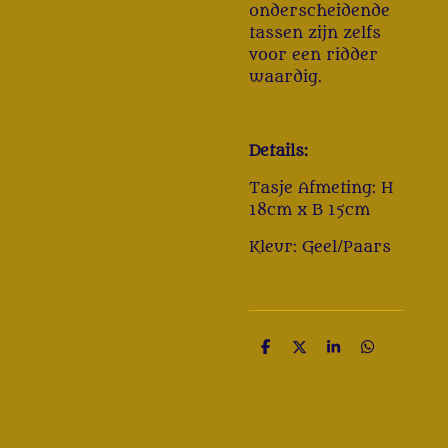
onderscheidende
tassen zijn zelfs
voor een ridder
waardig.
Details:
Tasje Afmeting: H
18cm x B 15cm
Kleur: Geel/Paars
D
D
S
D
e
e
h
e
l
e
a
l
e
l
r
e
n
e
n