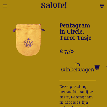
Salute!
Ga
direct
naar
de
Pentagram
hoofdinhoud
in Circle,
Tarot Tasje
€ 7,50
In
winkelwagen
Deze prachtig
gemaakte satijne
tasje, Pentagram
in Circle is fijn