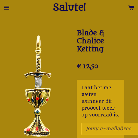
Salute!
Ga
direct
naar
de
Blade &
hoofdinhoud
Chalice
Ketting
€ 12,50
Laat het me
weten
wanneer dit
product weer
op voorraad is.