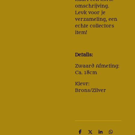
omschrijving.
Leuk voor je
verzameling, een
echte collectors
item!
Details:
Zwaard Afmeting:
Ca. 18cm
Kleur:
Brons/Zilver
D
D
S
D