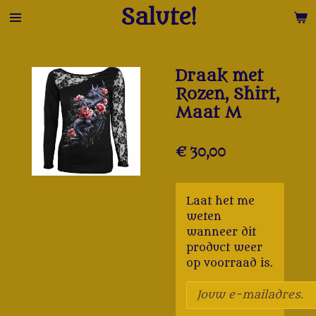
Salute!
Ga
direct
naar
de
Draak met
hoofdinhoud
Rozen, Shirt,
Maat M
€ 30,00
Laat het me
weten
wanneer dit
product weer
op voorraad is.