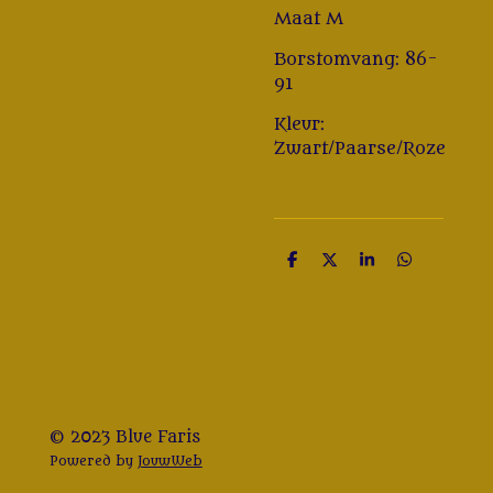
Maat M
Borstomvang: 86-
91
Kleur:
Zwart/Paarse/Roze
D
D
S
D
e
e
h
e
l
e
a
l
e
l
r
e
n
e
n
© 2023 Blue Faris
Powered by
JouwWeb