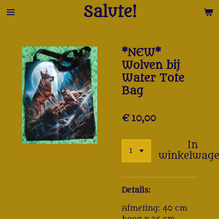
Salute!
Ga
direct
naar
de
*NEW*
hoofdinhoud
Wolven bij
Water Tote
Bag
€ 10,00
In
winkelwag
Details:
Afmeting: 40 cm
hoog x 35 cm