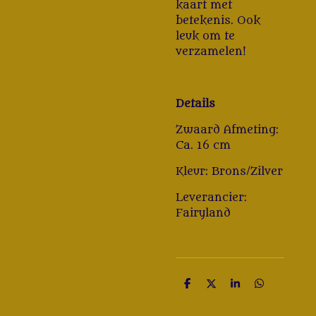
kaart met
betekenis. Ook
leuk om te
verzamelen!
Details
Zwaard Afmeting:
Ca. 16 cm
Kleur: Brons/Zilver
Leverancier:
Fairyland
D
D
S
D
e
e
h
e
l
e
a
l