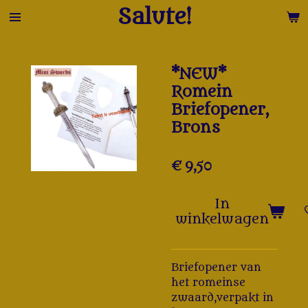
Salute!
Ga
direct
naar
de
*NEW*
hoofdinhoud
Romein
Briefopener,
Brons
€ 9,50
In
winkelwagen
Briefopener van
het romeinse
zwaard,verpakt in