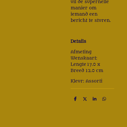
uil de supernelle
manier om
iemand een
bericht te sturen.
Details
Afmeting
Wenskaart:
Lengte
17.0 x
Breed 12.0 cm
Kleur: Assorti
D
D
S
D
e
e
h
e
l
e
a
l
e
l
r
e
n
e
n