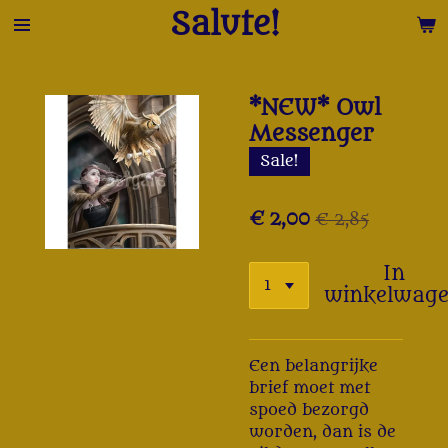
Salute!
Ga
direct
naar
de
*NEW* Owl
hoofdinhoud
Messenger
Sale!
€ 2,00
€ 2,85
In
winkelwag
Een belangrijke
brief moet met
spoed bezorgd
worden, dan is de