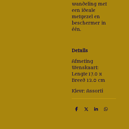
wandeling met
een ideale
metgezel en
beschermer in
één.
Details
Afmeting
Wenskaart:
Lengte
17.0 x
Breed 12.0 cm
Kleur: Assorti
D
D
S
D
e
e
h
e
l
e
a
l
e
l
r
e
n
e
n