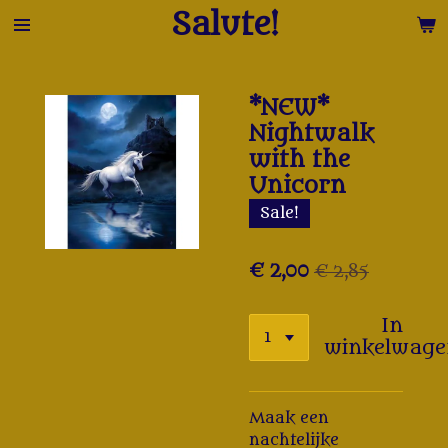
Salute!
Ga
direct
naar
de
*NEW*
hoofdinhoud
Nightwalk
with the
Unicorn
Sale!
€ 2,00
€ 2,85
In
winkelwag
Maak een
nachtelijke