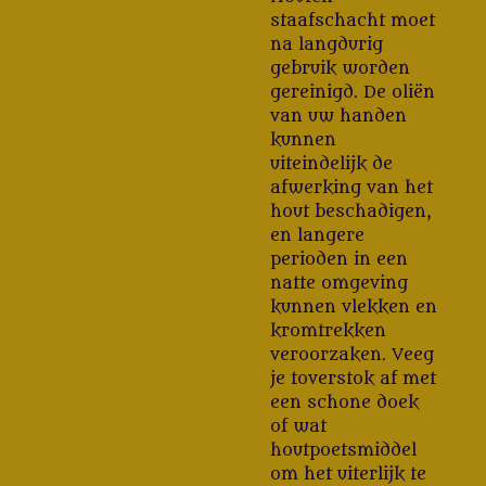
staafschacht moet
na langdurig
gebruik worden
gereinigd. De oliën
van uw handen
kunnen
uiteindelijk de
afwerking van het
hout beschadigen,
en langere
perioden in een
natte omgeving
kunnen vlekken en
kromtrekken
veroorzaken. Veeg
je toverstok af met
een schone doek
of wat
houtpoetsmiddel
om het uiterlijk te