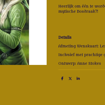
Heerlijk om één te worde
mytische Bosdraak?!
Details
Afmeting Wenskaart: Le
Inclusief met prachtige
Ontwerp: Anne Stokes
D
D
S
e
e
h
l
e
a
e
l
r
n
e