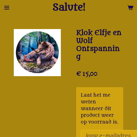
Salute!
Ga
direct
naar
de
Klok Elfje en
hoofdinhoud
Wolf
Ontspannin
g
€ 15,00
Laat het me
weten
wanneer dit
product weer
op voorraad is.