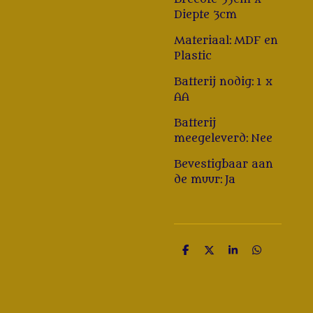
Diepte 3cm
Materiaal: MDF en
Plastic
Batterij nodig: 1 x
AA
Batterij
meegeleverd: Nee
Bevestigbaar aan
de muur: Ja
D
D
S
D
e
e
h
e
l
e
a
l
e
l
r
e
n
e
n