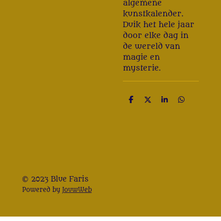
algemene
kunstkalender.
Duik het hele jaar
door elke dag in
de wereld van
magie en
mysterie.
D
D
S
D
e
e
h
e
l
e
a
l
e
l
r
e
n
e
n
© 2023 Blue Faris
Powered by
JouwWeb