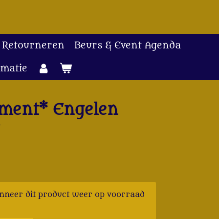
 Retourneren
Beurs & Event Agenda
rmatie
iment* Engelen
r
nneer dit product weer op voorraad