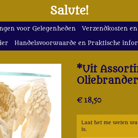
Salute!
lingen voor Gelegenheden
Verzendkosten en
ier
Handelsvoorwaarde en Praktische info
*Uit Assort
Oliebrande
€ 18,50
Laat het me weten wa
is.