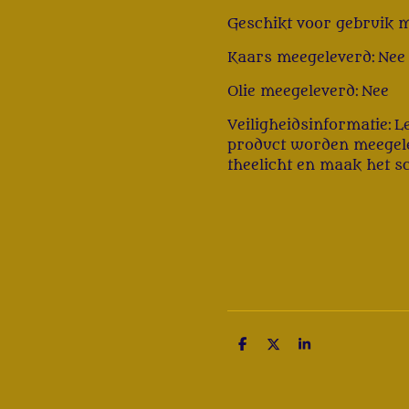
Geschikt voor gebruik m
Kaars meegeleverd:
Nee
Olie meegeleverd: Nee
Veiligheidsinformatie:
L
product worden meegele
theelicht en maak het sch
D
D
S
e
e
h
l
e
a
e
l
r
n
e