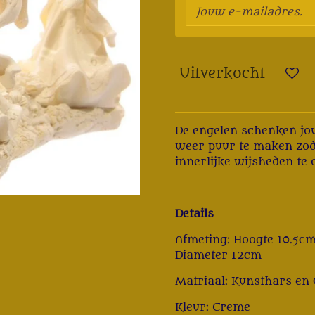
Uitverkocht
De engelen schenken jou
weer puur te maken zoda
innerlijke wijsheden te
Details
Afmeting:
Hoogte 10.5cm
Diameter 12cm
Matriaal:
Kunsthars en 
Kleur: Creme