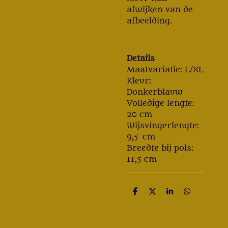
afwijken van de
afbeelding.
Details
Maatvariatie: L/XL
Kleur:
Donkerblauw
Volledige lengte:
20 cm
Wijsvingerlengte:
9,5 cm
Breedte bij pols:
11,5 cm
D
D
S
D
e
e
h
e
l
e
a
l
e
l
r
e
n
e
n