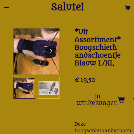
Salute!
Ga
direct
naar
de
*Uit
hoofdinhoud
Assortiment*
Boogschieth
andschoentje
Blauw L/XL
€ 19,50
In
winkelwagen
Deze
boogschiethandschoen