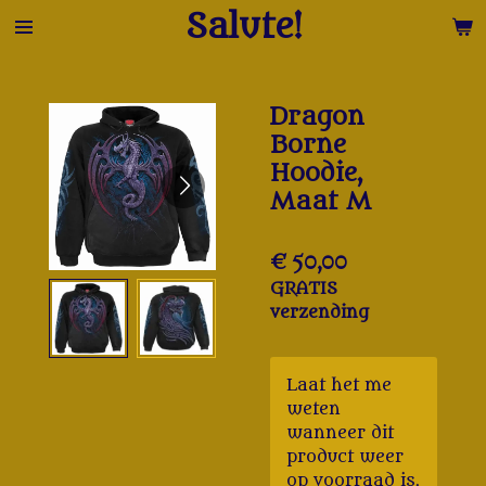
Salute!
Ga
direct
naar
de
Dragon
hoofdinhoud
Borne
Hoodie,
Maat M
€ 50,00
GRATIS
verzending
Laat het me
weten
wanneer dit
product weer
op voorraad is.